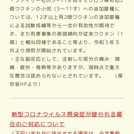
・
ファイザー社の5～11才用オミクロン株対応2
価ワクチンの小児（5～11才）への追加接種に
ついては、12才以上用2価ワクチンの追加接種
による試験成績等から一定の有効性が期待で
き、また有害事象の発現傾向が従来ワクチン（1
価）と概ね同様であること等より、令和５年３
月より使用が開始されています。
・
主な副反応として、注射した部分の痛み・頭
痛・疲労・発熱等がありますが、現時点で重大
な懸念は認められないとされています。 （厚
労省HPより）
新型コロナウイルス感染症が疑われる場
合のご対応について
（下記いずれかに該当される場合は、必ず事前