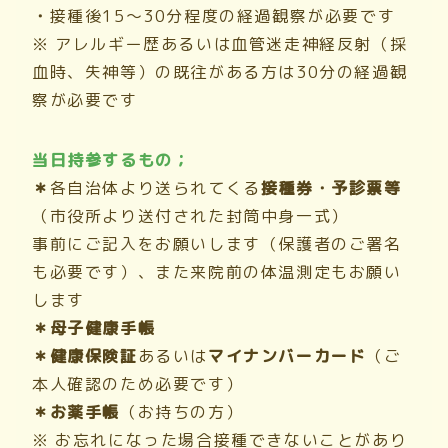
・
接種後15～30分程度の経過観察が必要です
※ アレルギー歴あるいは血管迷走神経反射（採
血時、失神等）の既往がある方は30分の経過観
察が必要です
当日持参するもの；
＊
各自治体より送られてくる
接種券・予診票等
（市役所より送付された封筒中身一式）
事前にご記入をお願いします（保護者のご署名
も必要です）、また来院前の体温測定もお願い
します
＊母子健康手帳
＊健康保険証
あるいは
マイナンバーカード
（ご
本人確認のため必要です）
＊お薬手帳
（お持ちの方）
※ お忘れになった場合接種できないことがあり