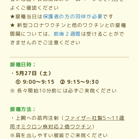
よくご確認ください
★
接種当日は
保護者の方の同伴が必要
です
★
新型コロナワクチンと他のワクチンとの接種
間隔については、
前後２週間
は受けることがで
きませんのでご注意ください
接種日時；
・5月27日（土）
① 9:00～9:15 ② 9:15～9:30
※ 各々開始10分前には必ずご来院ください
接種方法；
・
上腕への筋肉注射（
ファイザー社製5～11歳
用オミクロン株対応２価ワクチン
）
※肩を出しやすい服装でご来院ください