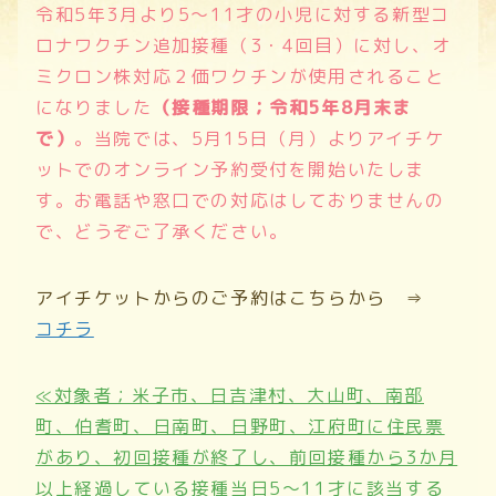
令和5年3月より
5
～
11
才の小児に対する新型コ
ロナワクチン追加接種（
3・4
回目）に対し、オ
ミクロン株対応２価ワクチンが使用されること
になりました
（接種期限；令和5年8月末ま
で）
。当院では、5
月15日（月
）
より
アイチケ
ットでのオンラ
イン予約
受付を開始いたしま
す。
お
電話や窓口での対応はしておりませんの
で、どうぞご了承ください。
アイチケットからのご予約はこちらから ⇒
コチラ
≪対象者；米子市、日吉津村、大山町、南部
町、伯耆町、日南町、日野町、江府町に住民票
があり、初回接種が終了し、前回接種から3か月
以上経過している接種当日5～11才に該当する