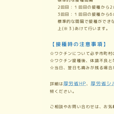
標準的な接種間隔
2回目：１回目の接種から
3回目：１回目の接種から
標準的な間隔で接種ができな
上(※３)あけて行います。
【接種時の注意事項】
☆ワクチンについて必ず市町村
☆ワクチン接種後、体調不良と
☆当日、翌日も痛みが残る場合
厚労省HP
厚労省シ
詳細は
、
照ください。
ご相談やお問い合わせは、お気