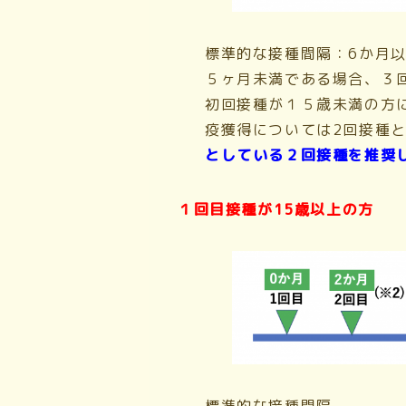
標準的な接種間隔：6か月以
５ヶ月未満である場合、３
初回接種が１５歳未満の方
疫獲得については2回接種
としている２回接種を推奨
１回目接種が15歳以上の方