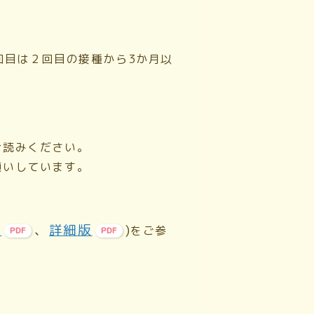
回目は２回目の接種から3か月以
お読みください。
願いしています。
。
版
、
詳細版
)
をご参