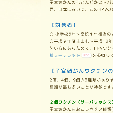
子宮頸がんのほとんどがヒトパピ
界、日本において、このHPVの
【対象者】
☆
小学校6年〜高校１年相当の
☆
平成９年度生まれ～平成18年
ない方にあらためて、HPVワ
種リーフレット
を参照し
【子宮頚がんワクチン
2価、4価、9価の3種類があ
種類が最も多いことが特徴です
２価ワクチン（サーバリックス
子宮頸がんを起こしやすい種類(