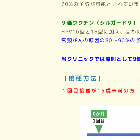
70%の予防が可能とされていま
９価ワクチン（シルガード９）
HPV16型と18型に加え、ほかの
宮頸がんの原因の80〜90%の
当クリニックでは原則として9
【接種方法】
１回目接種が15歳未満の方